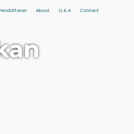
 Pendaftaran
About
Q & A
Contact
kan