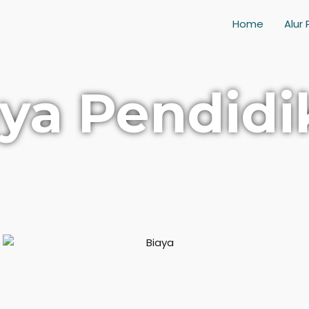
Home
Alur
aya Pendidi